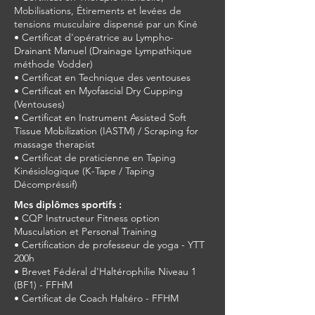
Mobilisations, Étirements et levées de
tensions musculaire dispensé par un Kiné
• Certificat d'opératrice au Lympho-
Drainant Manuel (Drainage Lympathique
méthode Vodder)
• Certificat en Technique des ventouses
• Certificat en Myofascial Dry Cupping
(Ventouses)
• Certificat en Instrument Assisted Soft
Tissue Mobilization (IASTM) / Scraping for
massage therapist
• Certificat de praticienne en Taping
Kinésiologique​ (K-Tape / Taping
Décompréssif)
Mes diplômes sportifs :
• CQP Instructeur Fitness option
Musculation et Personal Training
• Certification de professeur de yoga - YTT
200h
• Brevet Fédéral d'Haltérophilie Niveau 1
(BF1) - FFHM
• Certificat de Coach Haltéro - FFHM