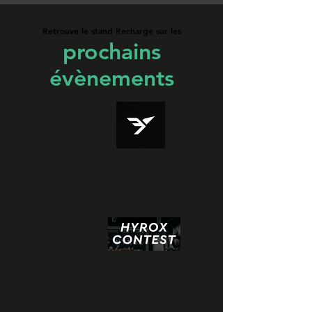
Retrouve le stand Recharge sur les
prochains
évènements
20
SEPT
COMPÉTITION D'HYROX
HYBRID TRAINING COMP - La
Rochelle (17)
10-11
OCT
COMPÉTITION D'HYROX
Impact Stadium x CrossFit La
Rochelle - Périgny (17)