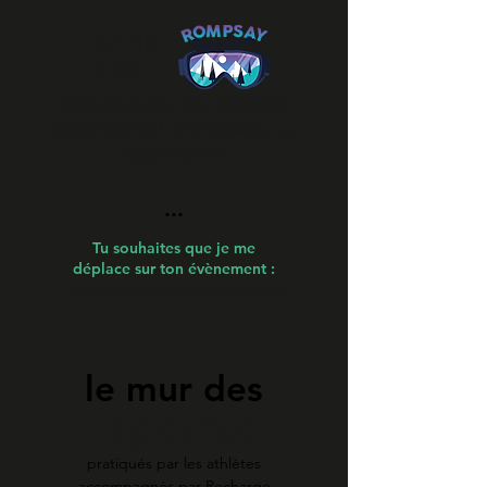
17-18
OCT
COMPÉTITION DE CROSSFIT
ROMPSAY WINTER GAMES - La
Rochelle (17)
...
Tu souhaites que je me
déplace sur ton évènement :
rechargemassagesportif@gmail.fr
le mur des
sports
pratiqués par les athlètes
accompagnés par Recharge